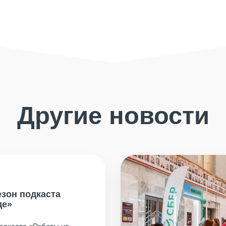
Другие новости
езон подкаста
де»