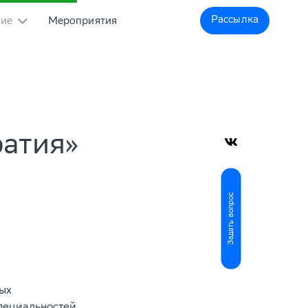
Рассылка
ние
Мероприятия
ратия»
Задать вопрос
ых
специальностей.