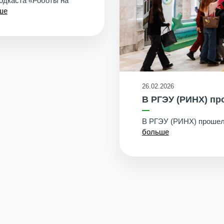
подкаста «Роботы на
ше
26.02.2026
В РГЭУ (РИНХ) п
В РГЭУ (РИНХ) прошел
больше