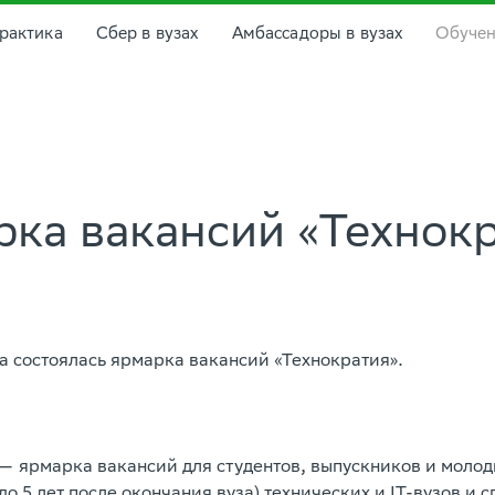
рактика
Сбер в вузах
Амбассадоры в вузах
Обуче
ка вакансий «Технок
та состоялась ярмарка вакансий «Технократия».
— ярмарка вакансий для студентов, выпускников и молод
до 5 лет после окончания вуза) технических и IT-вузов и 