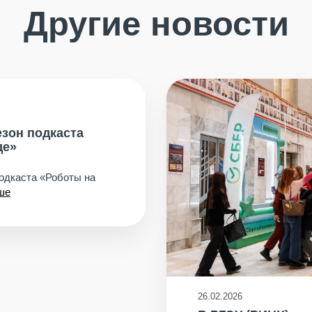
Другие новости
езон подкаста
де»
подкаста «Роботы на
ше
26.02.2026