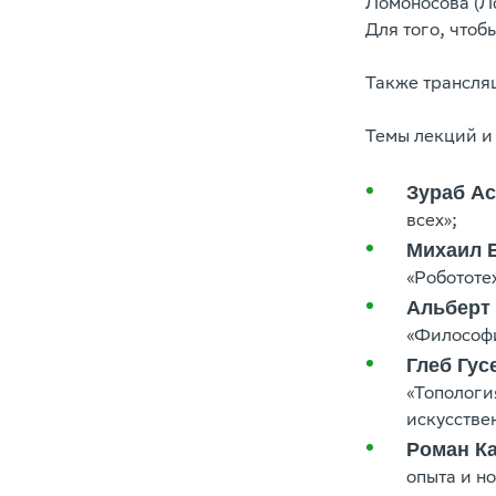
Ломоносова (Л
Для того, чтоб
Также трансляц
Темы лекций и 
Зураб А
всех»;
Михаил 
«Робототех
Альберт
«Философи
Глеб Гус
«Топологи
искусстве
Роман К
опыта и н