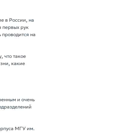
 в России, на
з первых рук
ь проводится на
, что такое
зни, какие
ренным и очень
подразделений
орпуса МГУ им.