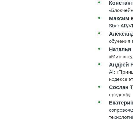
Констан
«Блокчейн
Максим 
Sber AR/V
Алексан
обучения в
Наталья
«Мир вступ
Андрей 
AI: «Прин
кодексе э
Сослан 
предел!»;
Екатери
сопровожд
технологи