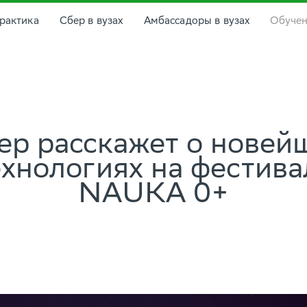
рактика
Сбер в вузах
Амбассадоры в вузах
Обуче
ер расскажет о новей
ехнологиях на фестива
NAUKA 0+