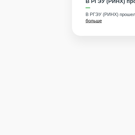
В РГЭУ (РИНХ) п
В РГЭУ (РИНХ) прошел
больше