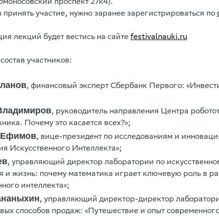
омоносовский проспект 27к4).
ы принять участие, нужно заранее зарегистрироваться по
ия лекций будет вестись на сайте
festivalnauki.ru
состав участников:
сланов
, финансовый эксперт Сбербанк Первого: «Инвести
Владимиров
, руководитель направления Центра робото
ника. Почему это касается всех?»;
 Ефимов
, вице-президент по исследованиям и инноваци
я Искусственного Интеллекта»;
ев
, управляющий директор лаборатории по искусственно
я и жизнь: почему математика играет ключевую роль в р
нного интеллекта»;
ананыхин
, управляющий директор-директор лаборатори
овых способов продаж: «Путешествие и опыт современного