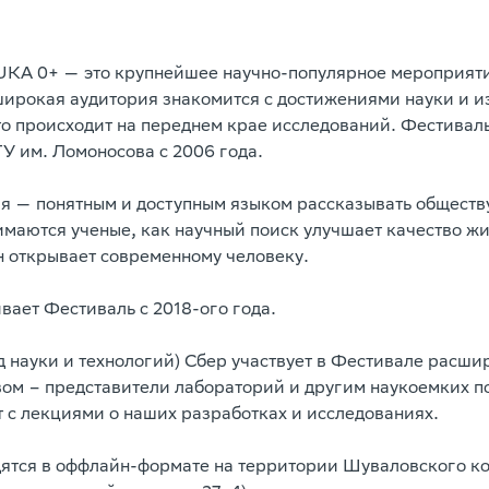
KA 0+ — это крупнейшее научно-популярное мероприятие
широкая аудитория знакомится с достижениями науки и и
что происходит на переднем крае исследований. Фестивал
У им. Ломоносова с 2006 года.
я — понятным и доступным языком рассказывать обществу
имаются ученые, как научный поиск улучшает качество жи
н открывает современному человеку.
ает Фестиваль с 2018-ого года.
од науки и технологий) Сбер участвует в Фестивале расши
вом – представители лабораторий и другим наукоемких 
 с лекциями о наших разработках и исследованиях.
ятся в оффлайн-формате на территории Шуваловского к