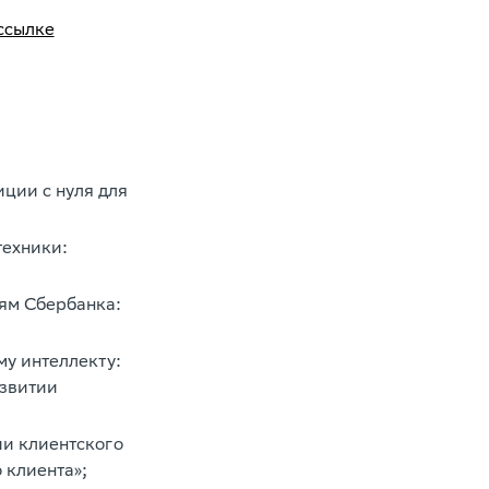
ссылке
ции с нуля для
техники:
ям Сбербанка:
му интеллекту:
азвитии
и клиентского
 клиента»;