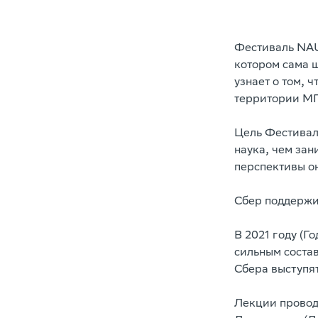
Фестиваль NAU
котором сама 
узнает о том, 
территории МГ
Цель Фестивал
наука, чем зан
перспективы о
Сбер поддержив
В 2021 году (Г
сильным соста
Сбера выступят
Лекции провод