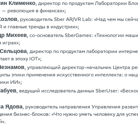
тин Клименко
, директор по продуктам Лаборатории Бло
 — революция в финансах»;
Козлов
, руководитель Sber AR/VR Lab: «Над чем мы сейч
R и главные тренды в индустрии»;
др Михеев
, со-основатель SberGames: «Технологии маш
 играх»;
 Сельцова
, директор по продуктам лаборатории интерне
ает в эпоху IOT»;
Незнамов
, управляющий директор-начальник Центра р
ципы этики применения искусственного интеллекта: о на
тики ИИ»;
Табуев
, ведущий исследователь данных SberUser: «Беско
на Ядова
, руководитель направления Управления разви
ения бизнес-блоков: «Что нужно уметь человеку для успе
й».