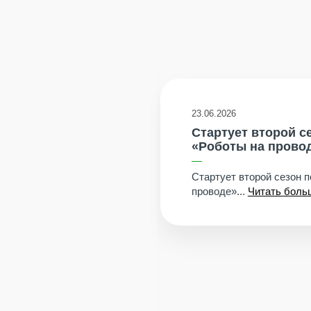
23.06.2026
банка и НИУ
Стартует второй с
«Роботы на прово
ом Университете
аботу Зимняя
Стартует второй сезон 
итать больше
проводе»...
Читать боль