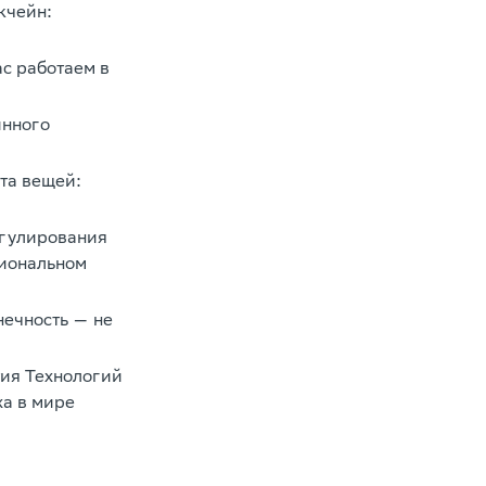
кчейн:
ас работаем в
инного
та вещей:
егулирования
циональном
нечность — не
тия Технологий
ха в мире