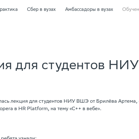
рактика
Сбер в вузах
Амбассадоры в вузах
Обуче
ия для студентов НИ
ялась лекция для студентов НИУ ВШЭ от Брилёва Артема,
opera в HR Platform, на тему «С++ в вебе».
ребята узнали: