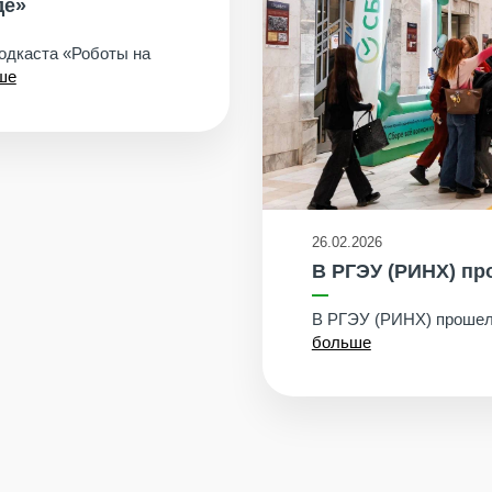
де»
подкаста «Роботы на
ше
26.02.2026
В РГЭУ (РИНХ) п
В РГЭУ (РИНХ) прошел
больше