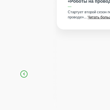
«Роботы на прово
Стартует второй сезон 
проводе»...
Читать боль
банка и НИУ
ом Университете
аботу Зимняя
итать больше