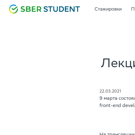
Стажировки
П
Лекц
22.03.2021
9 марта состо
front-end devel
На трансляции 