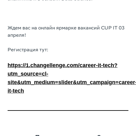
Ждем вас на онлайн ярмарке вакансий CUP IT 03
апреля!
Регистрация тут:
https://1.changellenge.com/career-it-tech?
utm_source=cl-
site&utm_medium=slider&utm_campaign=career
it-tech