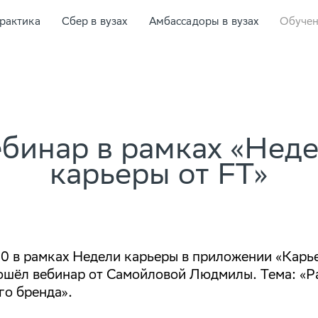
рактика
Сбер в вузах
Амбассадоры в вузах
Обуче
бинар в рамках «Нед
карьеры от FT»
00 в рамках Недели карьеры в приложении «Карь
ошёл вебинар от Самойловой Людмилы. Тема: «Р
го бренда».