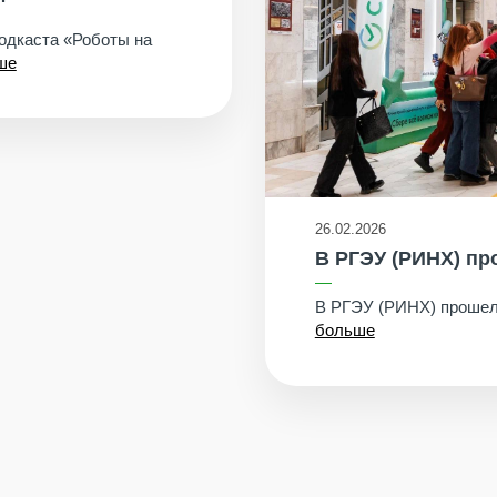
подкаста «Роботы на
ше
26.02.2026
В РГЭУ (РИНХ) п
В РГЭУ (РИНХ) прошел
больше