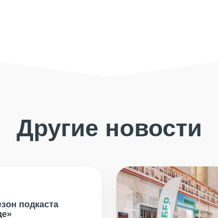
Другие новости
езон подкаста
де»