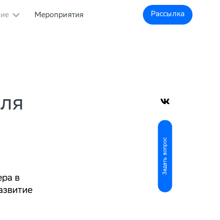
Рассылка
ние
Мероприятия
еля
Задать вопрос
ера в
азвитие